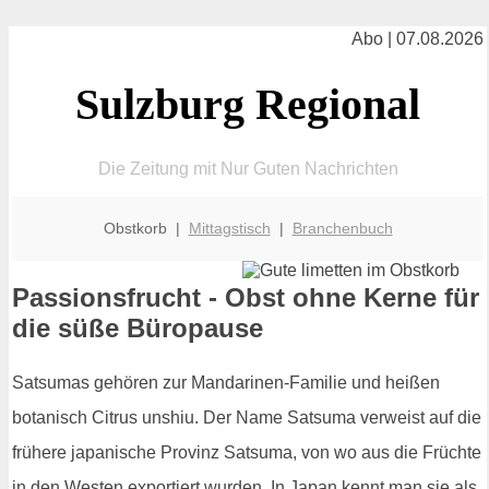
Abo | 07.08.2026
Sulzburg Regional
Die Zeitung mit Nur Guten Nachrichten
Obstkorb |
Mittagstisch
|
Branchenbuch
Passionsfrucht - Obst ohne Kerne für
die süße Büropause
Satsumas gehören zur Mandarinen-Familie und heißen
botanisch Citrus unshiu. Der Name Satsuma verweist auf die
frühere japanische Provinz Satsuma, von wo aus die Früchte
in den Westen exportiert wurden. In Japan kennt man sie als